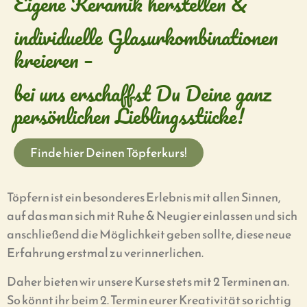
Eigene Keramik herstellen &
individuelle Glasurkombinationen
kreieren –
bei uns erschaffst Du Deine ganz
persönlichen Lieblingsstücke!
Finde hier Deinen Töpferkurs!
Töpfern ist ein besonderes Erlebnis mit allen Sinnen,
auf das man sich mit Ruhe & Neugier einlassen und sich
anschließend die Möglichkeit geben sollte, diese neue
Erfahrung erstmal zu verinnerlichen.
Daher bieten wir unsere Kurse stets mit 2 Terminen an.
So könnt ihr beim 2. Termin eurer Kreativität so richtig