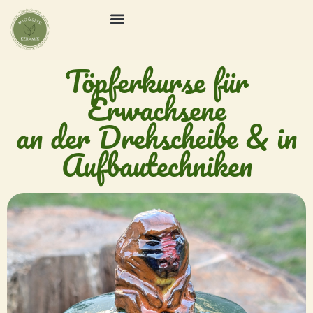
Töpferkurse für
Erwachsene
an der Drehscheibe & in
Aufbautechniken