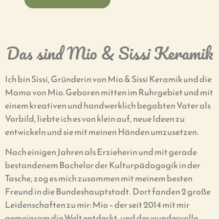
Das sind Mio & Sissi Keramik
Ich bin Sissi, Gründerin von Mio & Sissi Keramik und die
Mama von Mio. Geboren mitten im Ruhrgebiet und mit
einem kreativen und handwerklich begabten Vater als
Vorbild, liebte ich es von klein auf, neue Ideen zu
entwickeln und sie mit meinen Händen umzusetzen.
Nach einigen Jahren als Erzieherin und mit gerade
bestandenem Bachelor der Kulturpädagogik in der
Tasche, zog es mich zusammen mit meinem besten
Freund in die Bundeshauptstadt. Dort fanden 2 große
Leidenschaften zu mir: Mio – der seit 2014 mit mir
gemeinsam die Welt entdeckt, und der wundervolle