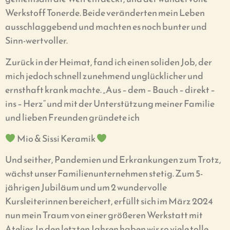
Werkstoff Tonerde. Beide veränderten mein Leben
ausschlaggebend und machten es noch bunter und
Sinn-wertvoller.
Zurück in der Heimat, fand ich einen soliden Job, der
mich jedoch schnell zunehmend unglücklicher und
ernsthaft krank machte. „Aus – dem – Bauch – direkt –
ins – Herz“ und mit der Unterstützung meiner Familie
und lieben Freunden gründete ich
Mio & Sissi Keramik
Und seither, Pandemien und Erkrankungen zum Trotz,
wächst unser Familienunternehmen stetig. Zum 5-
jährigen Jubiläum und um 2 wundervolle
Kursleiterinnen bereichert, erfüllt sich im März 2024
nun mein Traum von einer größeren Werkstatt mit
Atelier. In den letzten Jahren haben wir so viele tolle